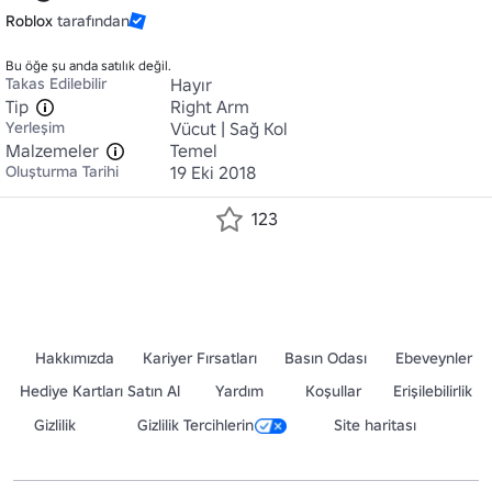
Roblox
tarafından
Bu öğe şu anda satılık değil.
Takas Edilebilir
Hayır
Tip
Right Arm
Yerleşim
Vücut | Sağ Kol
Malzemeler
Temel
Oluşturma Tarihi
19 Eki 2018
123
Hakkımızda
Kariyer Fırsatları
Basın Odası
Ebeveynler
Hediye Kartları Satın Al
Yardım
Koşullar
Erişilebilirlik
Gizlilik
Gizlilik Tercihlerin
Site haritası