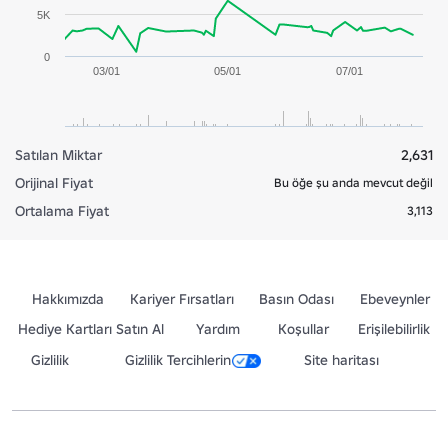
5K
0
03/01
05/01
07/01
Satılan Miktar
2,631
Orijinal Fiyat
Bu öğe şu anda mevcut değil
Ortalama Fiyat
3,113
Hakkımızda
Kariyer Fırsatları
Basın Odası
Ebeveynler
Hediye Kartları Satın Al
Yardım
Koşullar
Erişilebilirlik
Gizlilik
Gizlilik Tercihlerin
Site haritası