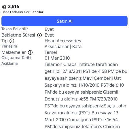
3,516
Daha Fazlasını Gör
Satıcılar
Satın Al
Takas Edilebilir
Evet
Bekletme Süresi
Evet
Tip
Head Accessories
Yerleşim
Aksesuarlar | Kafa
Malzemeler
Temel
Oluşturma Tarihi
01 Mar 2010
Açıklama
Telamon Chaos Institute tarafından 
getirildi. 2/18/2011 PST'de 4:58 PM'de bu 
eşyaya sahipseniz Mavi Çemberli Üst 
Şapka'yı aldınız. 11/10/2010 PST'de 6:10 
PM'de bu eşyaya sahipseniz Gizemli 
Donuts'u aldınız. 4:55 PM 7/20/2010 
PST'de bu eşyaya sahipseniz Suçlu John 
Kravatını aldınız (PDT). Bu eşyaya 19 
Mart 2010 Cuma günü PST'de 16:54 
PM'de sahipseniz Telamon's Chicken 