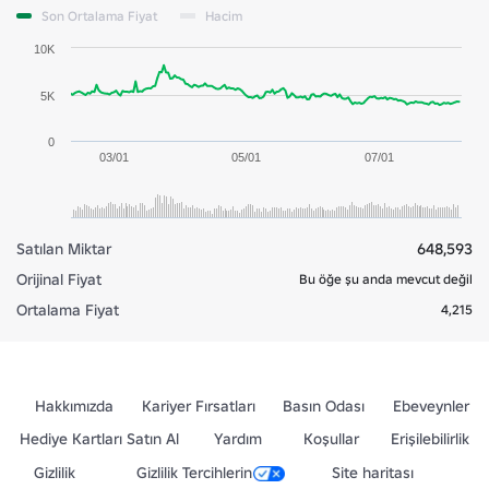
Son Ortalama Fiyat
Hacim
10K
5K
0
03/01
05/01
07/01
Satılan Miktar
648,593
Orijinal Fiyat
Bu öğe şu anda mevcut değil
Ortalama Fiyat
4,215
Hakkımızda
Kariyer Fırsatları
Basın Odası
Ebeveynler
Hediye Kartları Satın Al
Yardım
Koşullar
Erişilebilirlik
Gizlilik
Gizlilik Tercihlerin
Site haritası