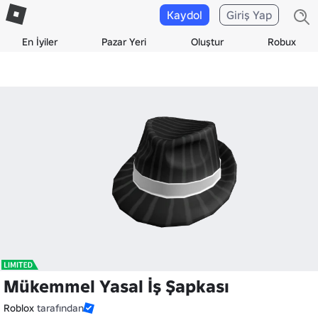
Kaydol
Giriş Yap
En İyiler
Pazar Yeri
Oluştur
Robux
Mükemmel Yasal İş Şapkası
Roblox
tarafından