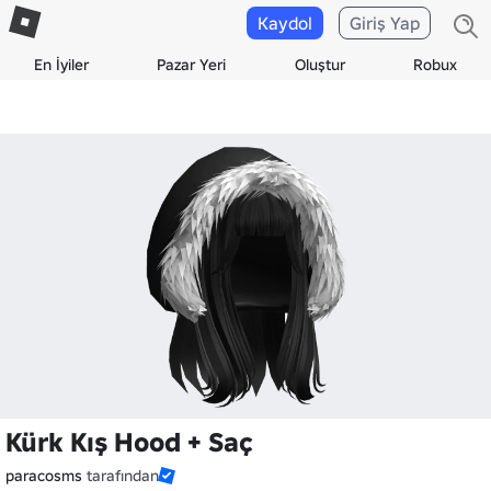
Kaydol
Giriş Yap
En İyiler
Pazar Yeri
Oluştur
Robux
Kürk Kış Hood + Saç
paracosms
tarafından