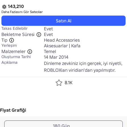
143,210
Daha Fazlasını Gör
Satıcılar
Satın Al
Takas Edilebilir
Evet
Bekletme Süresi
Evet
Tip
Head Accessories
Yerleşim
Aksesuarlar | Kafa
Malzemeler
Temel
Oluşturma Tarihi
14 Mar 2014
Açıklama
Dinleme zevkiniz için gerçek, iyi niyetli, 
ROBLOXian viridian'dan yapılmıştır.
8.1K
Fiyat Grafiği
180 Gün