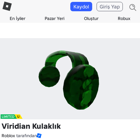
Kaydol
Giriş Yap
En İyiler
Pazar Yeri
Oluştur
Robux
Viridian Kulaklık
Roblox
tarafından