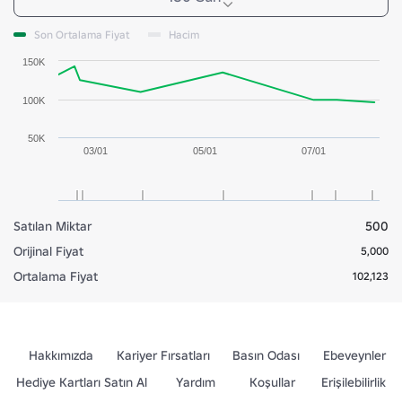
Son Ortalama Fiyat
Hacim
150K
100K
50K
03/01
05/01
07/01
Satılan Miktar
500
Orijinal Fiyat
5,000
Ortalama Fiyat
102,123
Hakkımızda
Kariyer Fırsatları
Basın Odası
Ebeveynler
Hediye Kartları Satın Al
Yardım
Koşullar
Erişilebilirlik