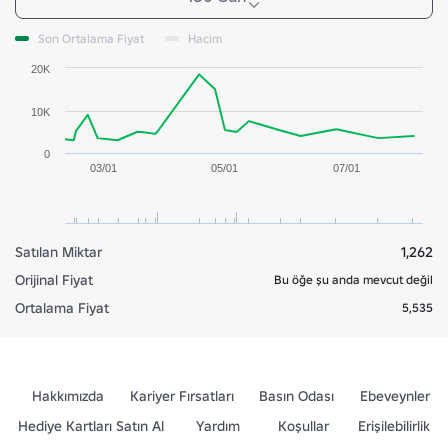
Son Ortalama Fiyat
Hacim
20K
10K
0
03/01
05/01
07/01
Satılan Miktar
1,262
Orijinal Fiyat
Bu öğe şu anda mevcut değil
Ortalama Fiyat
5,535
Hakkımızda
Kariyer Fırsatları
Basın Odası
Ebeveynler
Hediye Kartları Satın Al
Yardım
Koşullar
Erişilebilirlik