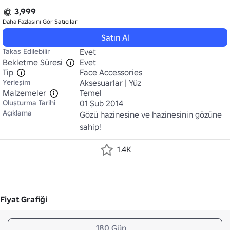
3,999
Daha Fazlasını Gör
Satıcılar
Satın Al
Takas Edilebilir
Evet
Bekletme Süresi
Evet
Tip
Face Accessories
Yerleşim
Aksesuarlar | Yüz
Malzemeler
Temel
Oluşturma Tarihi
01 Şub 2014
Açıklama
Gözü hazinesine ve hazinesinin gözüne 
sahip!
1.4K
Fiyat Grafiği
180 Gün