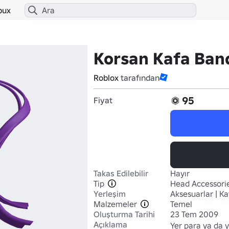
bux
Korsan Kafa Ban
Roblox
tarafından
95
Fiyat
Takas Edilebilir
Hayır
Tip
Head Accessori
Yerleşim
Aksesuarlar | Ka
Malzemeler
Temel
Oluşturma Tarihi
23 Tem 2009
Açıklama
Yer para ya da y