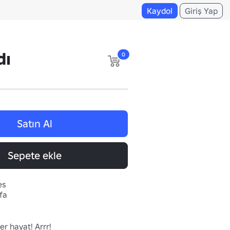
Kaydol
Giriş Yap
dı
0
Satın Al
Sepete ekle
es
fa
er hayat! Arrr!