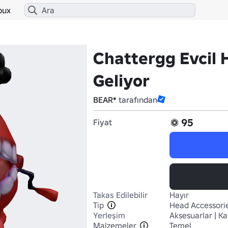
bux
Chattergg Evcil 
Geliyor
BEAR*
tarafından
95
Fiyat
Takas Edilebilir
Hayır
Tip
Head Accessori
Yerleşim
Aksesuarlar | Ka
Malzemeler
Temel