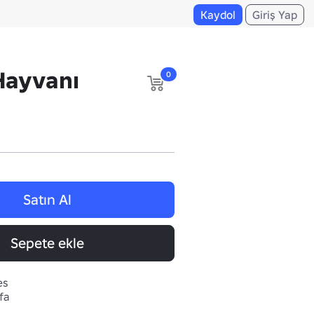
Kaydol
Giriş Yap
Hayvanı
0
Satın Al
Sepete ekle
es
fa