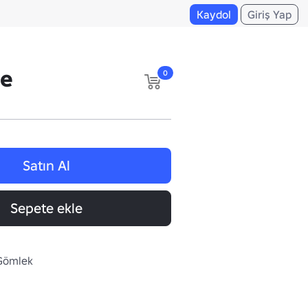
Kaydol
Giriş Yap
se
0
Satın Al
Sepete ekle
 Gömlek