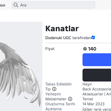
bux
Kanatlar
Dodanuki UGC
tarafından
140
Fiyat
Takas Edilebilir
Hayır
Tip
Back Accessori
Yerleşim
Aksesuarlar | Ar
Malzemeler
Temel
Oluşturma Tarihi
14 Mar 2023
Açıklama
[diğer renk versi