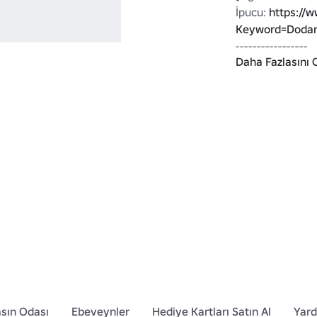
İpucu: 
https://
Keyword=Dodan
-----------------

Daha Fazlasını 
tüm UGC'lerim: 
Keyword=Dodanu
fantezi, kanatla
sın Odası
Ebeveynler
Hediye Kartları Satın Al
Yar