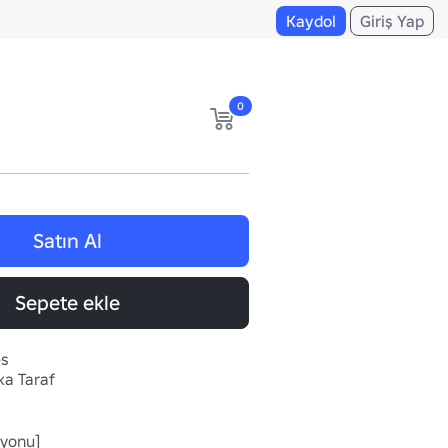
Kaydol
Giriş Yap
0
Satın Al
Sepete ekle
es
ka Taraf
yonu]
