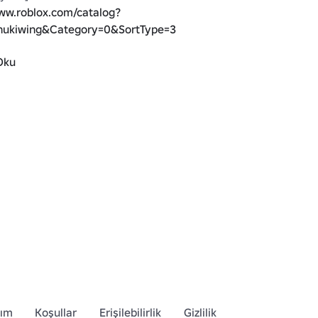
www.roblox.com/catalog?
ukiwing&Category=0&SortType=3
Oku
https://www.roblox.com/catalog?
ki&Category=11&Subcategory=19&salesTypeFilter=1&SortTy
r, tüy, emo, beyaz, melek
dım
Koşullar
Erişilebilirlik
Gizlilik