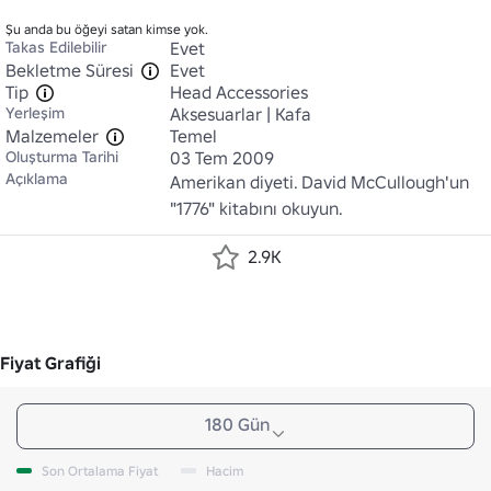
Şu anda bu öğeyi satan kimse yok.
Takas Edilebilir
Evet
Bekletme Süresi
Evet
Tip
Head Accessories
Yerleşim
Aksesuarlar | Kafa
Malzemeler
Temel
Oluşturma Tarihi
03 Tem 2009
Açıklama
Amerikan diyeti. David McCullough'un 
"1776" kitabını okuyun.
2.9K
Fiyat Grafiği
180 Gün
Son Ortalama Fiyat
Hacim