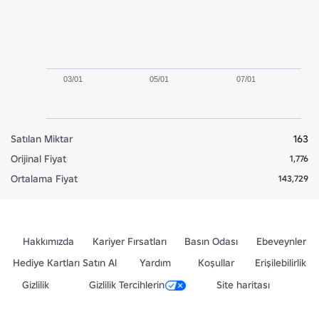
03/01
05/01
07/01
Satılan Miktar
163
Orijinal Fiyat
1,776
Ortalama Fiyat
143,729
Hakkımızda
Kariyer Fırsatları
Basın Odası
Ebeveynler
Hediye Kartları Satın Al
Yardım
Koşullar
Erişilebilirlik
Gizlilik
Gizlilik Tercihlerin
Site haritası