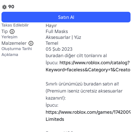
90
Satın Al
Takas Edilebilir
Hayır
Tip
Full Masks
Yerleşim
Aksesuarlar | Yüz
Malzemeler
Temel
Oluşturma Tarihi
05 Şub 2023
Açıklama
buradan diğer cilt tonlarını al

İpucu: 
https://www.roblox.com/catalog?
Keyword=faceless&Category=1&Creator
Sınırlı ürünümüzü buradan satın al! 
(Premium iseniz ücretsiz aksesuarlar 
kazanın!):

İpucu: 
https://www.roblox.com/games/174200
Limiteds