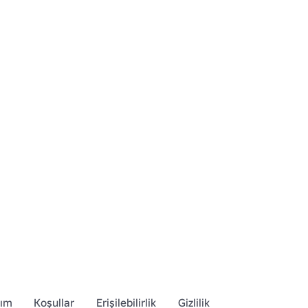
ar.
dım
Koşullar
Erişilebilirlik
Gizlilik