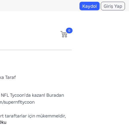
Kaydol
Giriş Yap
0
ka Taraf
 NFL Tycoon'da kazan! Buradan 
m/supernfltycoon

rt taraftarlar için mükemmeldir, 
Oku
 tasarım kalabalığın arasından 