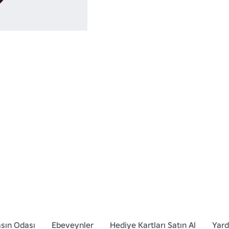
sıyrılmanızı sağl
sın Odası
Ebeveynler
Hediye Kartları Satın Al
Yar