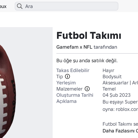
bux
Futbol Takımı
Gamefam x NFL
tarafından
Bu öğe şu anda satılık değil.
Takas Edilebilir
Hayır
Tip
Bodysuit
Yerleşim
Aksesuarlar | Ar
Malzemeler
Temel
Oluşturma Tarihi
04 Şub 2023
Açıklama
Bu eşyayı Super
oyna: roblox.co
Futbol Takımı se
Daha Fazlasını 
cesur ve sportif