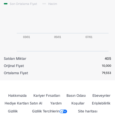
Son Ortalama Fiyat
Hacim
03/01
05/01
07/01
Satılan Miktar
405
Orijinal Fiyat
10,000
Ortalama Fiyat
79,553
Hakkımızda
Kariyer Fırsatları
Basın Odası
Ebeveynler
Hediye Kartları Satın Al
Yardım
Koşullar
Erişilebilirlik
Gizlilik
Gizlilik Tercihlerin
Site haritası