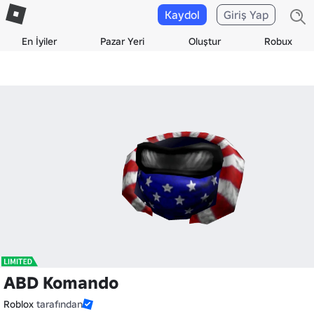
Kaydol
Giriş Yap
En İyiler
Pazar Yeri
Oluştur
Robux
ABD Komando
Roblox
tarafından