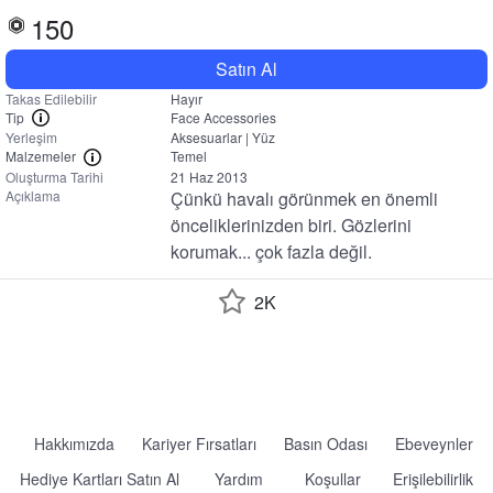
150
Satın Al
Takas Edilebilir
Hayır
Tip
Face Accessories
Yerleşim
Aksesuarlar | Yüz
Malzemeler
Temel
Oluşturma Tarihi
21 Haz 2013
Açıklama
Çünkü havalı görünmek en önemli 
önceliklerinizden biri. Gözlerini 
korumak... çok fazla değil.
2K
Hakkımızda
Kariyer Fırsatları
Basın Odası
Ebeveynler
Hediye Kartları Satın Al
Yardım
Koşullar
Erişilebilirlik