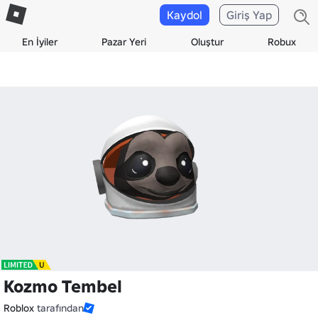
Kaydol
Giriş Yap
En İyiler
Pazar Yeri
Oluştur
Robux
Kozmo Tembel
Roblox
tarafından