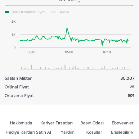
Son Ortalama Fiyat
Hacim
2K
1K
0
03/01
05/01
07/01
Satılan Miktar
30,007
Orijinal Fiyat
25
Ortalama Fiyat
509
Hakkımızda
Kariyer Fırsatları
Basın Odası
Ebeveynler
Hediye Kartları Satın Al
Yardım
Koşullar
Erişilebilirlik