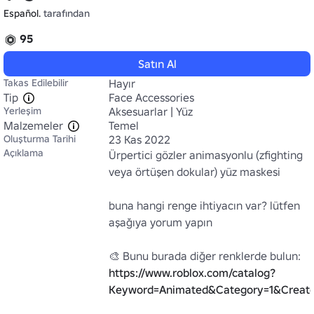
Español.
tarafından
95
Satın Al
Takas Edilebilir
Hayır
Tip
Face Accessories
Yerleşim
Aksesuarlar | Yüz
Malzemeler
Temel
Oluşturma Tarihi
23 Kas 2022
Açıklama
Ürpertici gözler animasyonlu (zfighting 
veya örtüşen dokular) yüz maskesi

buna hangi renge ihtiyacın var? lütfen 
aşağıya yorum yapın

🎨 Bunu burada diğer renklerde bulun: 
https://www.roblox.com/catalog?
Keyword=Animated&Category=1&Creato