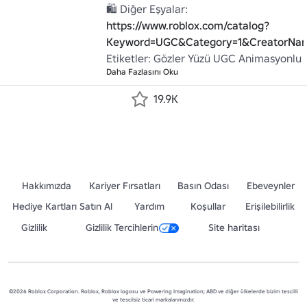
🛍️ Diğer Eşyalar: 
https://www.roblox.com/catalog?
Keyword=UGC&Category=1&CreatorNam
Etiketler: Gözler Yüzü UGC Animasyonlu
Daha Fazlasını Oku
19.9K
Hakkımızda
Kariyer Fırsatları
Basın Odası
Ebeveynler
Hediye Kartları Satın Al
Yardım
Koşullar
Erişilebilirlik
Gizlilik
Gizlilik Tercihlerin
Site haritası
©2026 Roblox Corporation. Roblox, Roblox logosu ve Powering Imagination; ABD ve diğer ülkelerde bizim tescilli
ve tescilsiz ticari markalarımızdır.