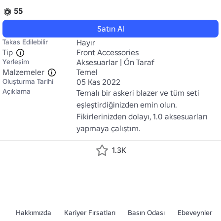
55
Satın Al
Takas Edilebilir
Hayır
Tip
Front Accessories
Yerleşim
Aksesuarlar | Ön Taraf
Malzemeler
Temel
Oluşturma Tarihi
05 Kas 2022
Açıklama
Temalı bir askeri blazer ve tüm seti 
eşleştirdiğinizden emin olun.

Fikirlerinizden dolayı, 1.0 aksesuarları 
yapmaya çalıştım.
1.3K
Hakkımızda
Kariyer Fırsatları
Basın Odası
Ebeveynler