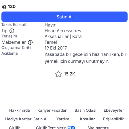
120
Satın Al
Takas Edilebilir
Hayır
Tip
Head Accessories
Yerleşim
Aksesuarlar | Kafa
Malzemeler
Temel
Oluşturma Tarihi
19 Eki 2017
Açıklama
Kasabada bir gece için hazırlanırken, bir 
yemek için durmayı unutmayın.
15.2K
Hakkımızda
Kariyer Fırsatları
Basın Odası
Ebeveynler
Hediye Kartları Satın Al
Yardım
Koşullar
Erişilebilirlik
Gizlilik
Gizlilik Tercihlerin
Site haritası