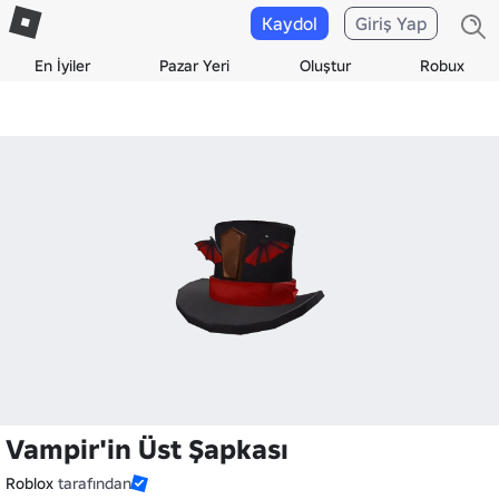
Kaydol
Giriş Yap
En İyiler
Pazar Yeri
Oluştur
Robux
Vampir'in Üst Şapkası
Roblox
tarafından