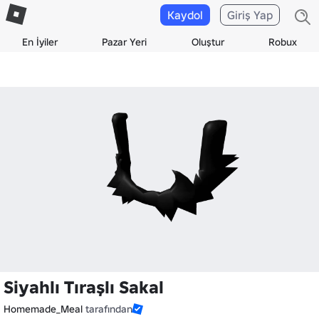
Kaydol
Giriş Yap
En İyiler
Pazar Yeri
Oluştur
Robux
Siyahlı Tıraşlı Sakal
Homemade_Meal
tarafından