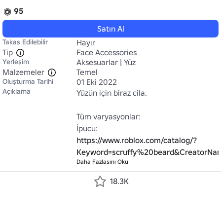
95
Satın Al
Takas Edilebilir
Hayır
Tip
Face Accessories
Yerleşim
Aksesuarlar | Yüz
Malzemeler
Temel
Oluşturma Tarihi
01 Eki 2022
Açıklama
Yüzün için biraz cila.

Tüm varyasyonlar:

İpucu: 
https://www.roblox.com/catalog/?
Keyword=scruffy%20beard&CreatorNa
Daha Fazlasını Oku
18.3K