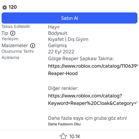
120
Satın Al
Takas Edilebilir
Hayır
Tip
Bodysuit
Yerleşim
Kıyafet | Dış Giyim
Malzemeler
Gelişmiş
Oluşturma Tarihi
22 Eyl 2022
Açıklama
Gölge Reaper Şapkası Takma: 
https://www.roblox.com/catalog/110639
Reaper-Hood
Diğer renkler: 
https://www.roblox.com/catalog?
Keyword=Reaper%20Cloak&Category=1
Daha fazla eşya için gruba göz atın!
Daha Fazlasını Oku
10.1K