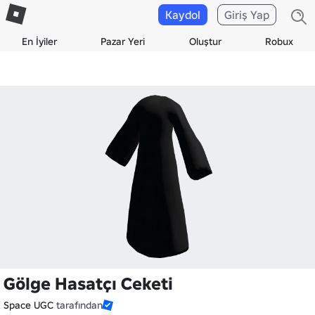
Kaydol
Giriş Yap
En İyiler
Pazar Yeri
Oluştur
Robux
Gölge Hasatçı Ceketi
Space UGC
tarafından