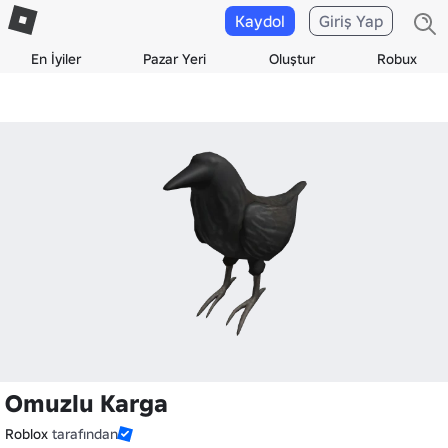
Kaydol
Giriş Yap
En İyiler
Pazar Yeri
Oluştur
Robux
Omuzlu Karga
Roblox
tarafından