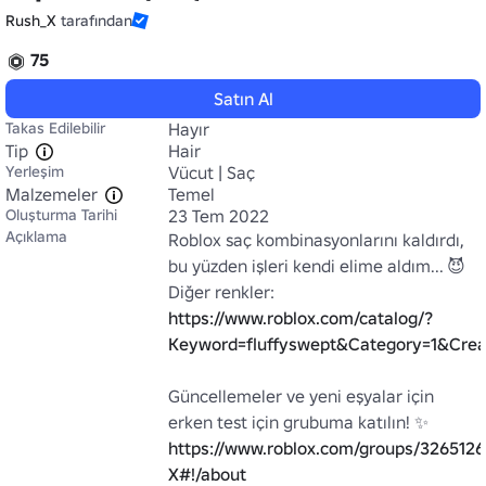
Rush_X
tarafından
75
Satın Al
Takas Edilebilir
Hayır
Tip
Hair
Yerleşim
Vücut | Saç
Malzemeler
Temel
Oluşturma Tarihi
23 Tem 2022
Açıklama
Roblox saç kombinasyonlarını kaldırdı, 
bu yüzden işleri kendi elime aldım... 😈

Diğer renkler: 
https://www.roblox.com/catalog/?
Keyword=fluffyswept&Category=1&Cre
Güncellemeler ve yeni eşyalar için 
erken test için grubuma katılın! ✨ 
https://www.roblox.com/groups/3265126
X#!/about