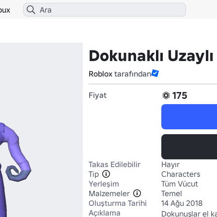
bux
Dokunaklı Uzaylı
Roblox
tarafından
175
Fiyat
Takas Edilebilir
Hayır
Tip
Characters
Yerleşim
Tüm Vücut
Malzemeler
Temel
Oluşturma Tarihi
14 Ağu 2018
Açıklama
Dokunuşlar el ka