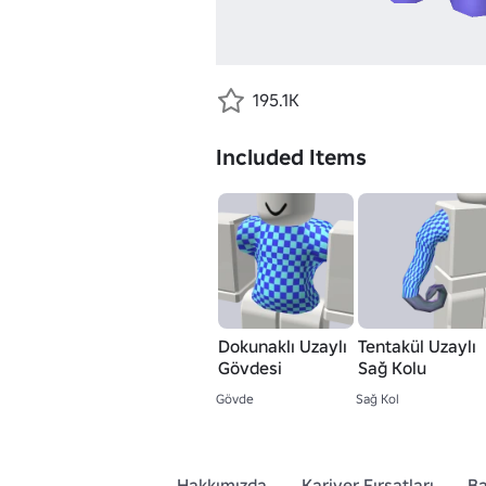
195.1K
Included Items
Dokunaklı Uzaylı
Tentakül Uzaylı
Gövdesi
Sağ Kolu
Gövde
Sağ Kol
Hakkımızda
Kariyer Fırsatları
Ba