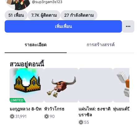
@sup3rgam3s123
51 เพื่อน
7.7K ผู้ติดตาม
27 กำลังติดตาม
เพิ่มเพื่อน
รายละเอียด
การสร้างสรรค์
สวมอยู่ตอนนี้
มงกุฎหลวง 8-บิท
หัววัวโกรธ
แผ่นไหล่: ธงชาติ
หุ่นยนต์ปีนเข
บราซิล
31,991
90
55