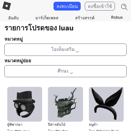
ลงทะเบียน
ลงชื่อเข้าใช้
Robux
อันดับ
มาร์เก็ตเพลส
สร้างสรรค์
รายการโปรดของ luau
หมวดหมู่
ไอเท็มเสริม
หมวดหมู่ย่อย
ศีรษะ
ผู้พิพากษา
ปีศาจต้นไม้
ธนูดํา