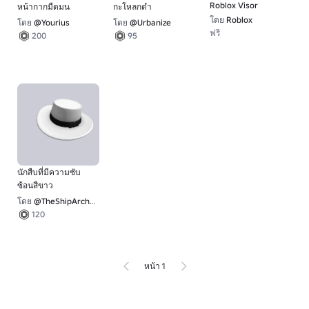
Roblox Visor
หน้ากากมืดมน
กะโหลกดํา
โดย
Roblox
โดย
@Yourius
โดย
@Urbanize
ฟรี
200
95
นักสืบที่มีความซับ
ซ้อนสีขาว
โดย
@TheShipArchitect
120
หน้า 1