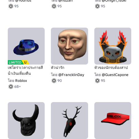
โดย
@Yourius
โดย
@hu2an
โดย
@Onigiri_Tsuki
95
95
95
เฟโดร่าเวลาประกายสี
หัวน่ารัก
หัวของนักรบต้องสาป
น้ําเงินเที่ยงคืน
โดย
@FrancklinDay
โดย
@GuestCapone
โดย
Roblox
90
95
6B+