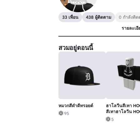
33 เพื่อน
438 ผู้ติดตาม
0 กำลังติ
รายละเอี
สวมอยู่ตอนนี้
หมวกสีดําดีทรอยต์
ฮาโลวีนสีเทา H
สีเทาฮาโลวีน H
95
สีเทา H
5