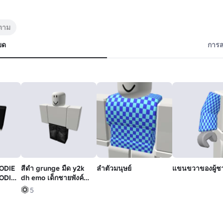
ดตาม
ยด
การส
OODIE
สีดํา grunge มืด y2k
ลําตัวมนุษย์
แขนขวาของผู้ช
OODIE
dh emo เด็กชายพังค์
หลบหนี
5