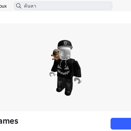
bux
ames