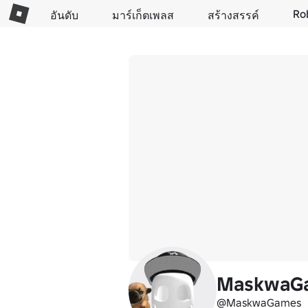
Ro
อันดับ
มาร์เก็ตเพลส
สร้างสรรค์
MaskwaG
@MaskwaGames