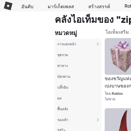
Ro
อันดับ
มาร์เก็ตเพลส
สร้างสรรค์
คลังไอเท็มของ "z
ไอเท็มเสริม
หมวดหมู่
การแต่งหน้า
ชุดรวม
ท่าทาง
บัตรผ่าน
ของขวัญแห่
เบ่งบานของ
ปลั๊กอิน
เริ่มต้นใหม่
โดย
Roblox
ผม
ไม่ขาย
พื้นหลัง
รองเท้า
วิดีโอ