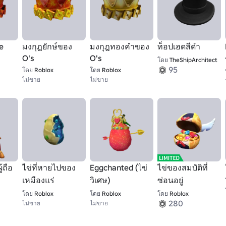
e
มงกุฎยักษ์ของ
มงกุฎทองคําของ
ท็อปเฮดสีดํา
O's
O's
โดย
TheShipArchitect
95
โดย
Roblox
โดย
Roblox
ไม่ขาย
ไม่ขาย
้ถือ
ไข่ที่หายไปของ
Eggchanted (ไข่
ไข่ของสมบัติที่
เหมืองแร่
วิเศษ)
ซ่อนอยู่
โดย
Roblox
โดย
Roblox
โดย
Roblox
280
ไม่ขาย
ไม่ขาย