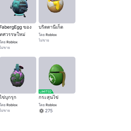
FabergEgg ของ
บริตตานีเก็ด
ทศวรรษใหม่
โดย
Roblox
ไม่ขาย
โดย
Roblox
ไม่ขาย
ไข่บุกรุก
กระสุนไข่
โดย
Roblox
โดย
Roblox
275
ไม่ขาย