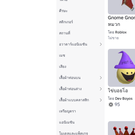
ศีรษะ
Gnome Gnom
สติกเกอร์
หมวก
โดย
Roblox
สถานที่
ไม่ขาย
อวาตาร์แอนิเมชัน
เมช
เสียง
เสื้อผ้าท่อนบน
เสื้อผ้าท่อนล่าง
ไข่บอยโอ
โดย
Dev Boyos
เสื้อผ้าแบบคลาสสิก
95
เหรียญตรา
แอนิเมชัน
โมเดลและแพ็คเกจ