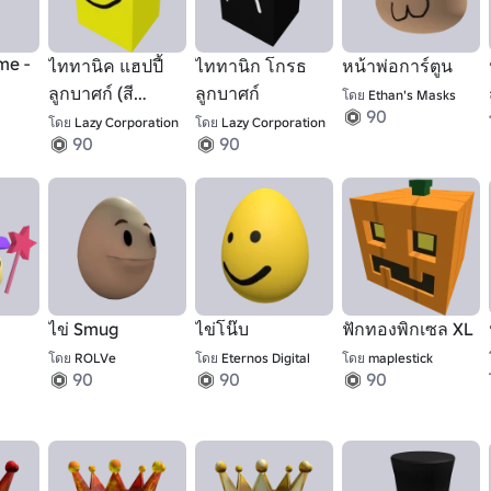
e -
ไททานิค แฮปปี้
ไททานิก โกรธ
หน้าพ่อการ์ตูน
ลูกบาศก์ (สี
ลูกบาศก์
โดย
Ethan's Masks
90
เหลือง)
โดย
Lazy Corporation
โดย
Lazy Corporation
90
90
ไข่ Smug
ไข่โน๊บ
ฟักทองพิกเซล XL
โดย
ROLVe
โดย
Eternos Digital
โดย
maplestick
90
90
90