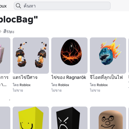
bux
iplocBag"
ศีรษะ
งการ
แตรไข่ปีศาจ
ไข่ของ Ragnarök
จีโอดที่ลุกเป็นไฟ
การ
โดย
Roblox
โดย
Roblox
โดย
Roblox
ไม่ขาย
ไม่ขาย
ไม่ขาย
1