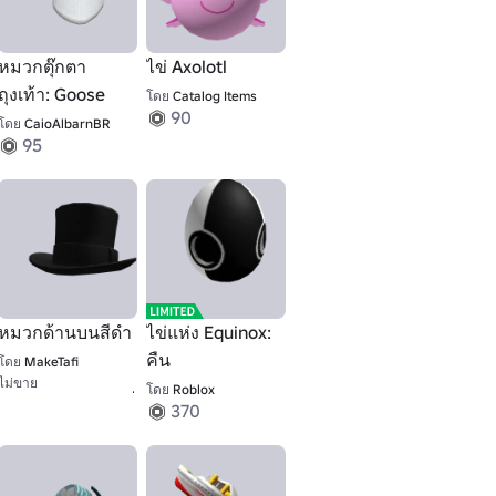
หมวกตุ๊กตา
ไข่ Axolotl
ถุงเท้า: Goose
โดย
Catalog Items
90
โดย
CaioAlbarnBR
95
หมวกด้านบนสีดํา
ไข่แห่ง Equinox:
คืน
โดย
MakeTafi
ไม่ขาย
1
โดย
Roblox
370