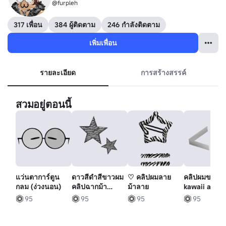
@furpleh
317 เพื่อน
384 ผู้ติดตาม
246 กำลังติดตาม
เพิ่มเพื่อน
รายละเอียด
การสร้างสรรค์
สวมอยู่ตอนนี้
แว่นตาการ์ตูน
ดาวสีดําสีขาวผม
♡ คลิปผมลาย
คลิปผมขาว
กลม (ง่วงนอน)
คลิปฉากม้า
ม้าลาย
kawaii ascii 
mcbling y2k
95
95
95
95