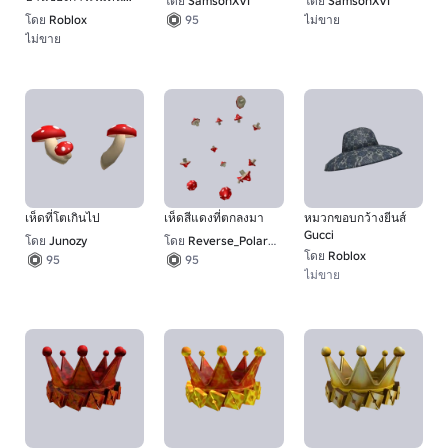
โดย
SamsonXVI
โดย
SamsonXVI
ใหม่
โดย
Roblox
ไม่ขาย
95
1
ไม่ขาย
1
เห็ดที่โตเกินไป
เห็ดสีแดงที่ตกลงมา
หมวกขอบกว้างยีนส์
Gucci
โดย
Junozy
โดย
Reverse_Polarity
โดย
Roblox
95
95
ไม่ขาย