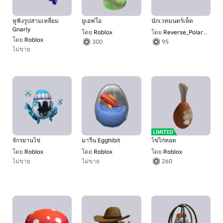
หูฟังรูปสามเหลี่ยม
ยูเอฟโอ
นักเวทมนตร์เห็ด
Gnarly
โดย
Roblox
โดย
Reverse_Polarity
โดย
Roblox
300
95
ไม่ขาย
จักรยานไข่
มารีน Egghibit
ไข่ไก่ทอด
โดย
Roblox
โดย
Roblox
โดย
Roblox
ไม่ขาย
ไม่ขาย
260