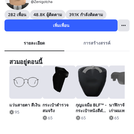
@Zenigotcha
282 เพื่อน
48.8K ผู้ติดตาม
39.1K กำลังติดตาม
เพิ่มเพื่อน
รายละเอียด
การสร้างสรรค์
สวมอยู่ตอนนี้
แว่นสายตา สีเงิน
กระเป๋าตํารวจ
กุญแจมือ BLF™ -
นาฬิกาจับเว
สมจริง
กระเป๋าหนังสีดํา
เก่าผมเทา
95
[1.0]
65
65
65