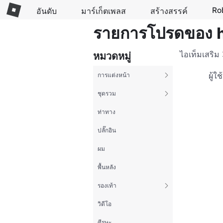
Ro
อันดับ
มาร์เก็ตเพลส
สร้างสรรค์
รายการโปรดของ 
ไอเท็มเสริม
หมวดหมู่
ผู้ใ
การแต่งหน้า
ชุดรวม
ท่าทาง
ปลั๊กอิน
ผม
พื้นหลัง
รองเท้า
วิดีโอ
ศีรษะ