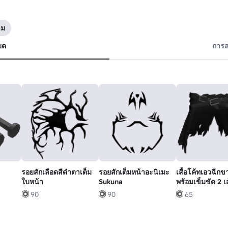
าม
ยด
การส
รอยสักเลือดสีดำตาเต็ม
รอยสักเต็มหน้าอะนิเมะ
เสื้อโค้ทเอวฉีกข
ใบหน้า
Sukuna
พร้อมเข็มขัด 2 เ
[1.0]
90
90
65