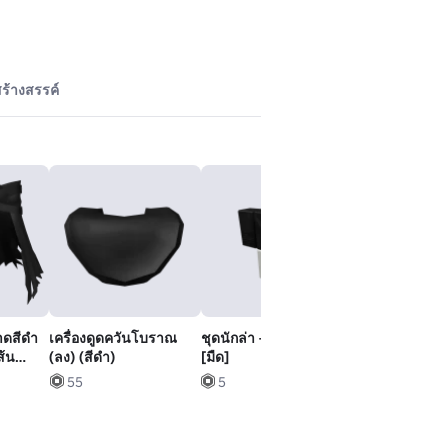
ร้างสรรค์
าดสีดํา
เครื่องดูดควันโบราณ
ชุดนักล่า - Bloodborne
เสื้อคลุมสีดํา -
ส้น
(ลง) (สีดํา)
[มืด]
5
55
5