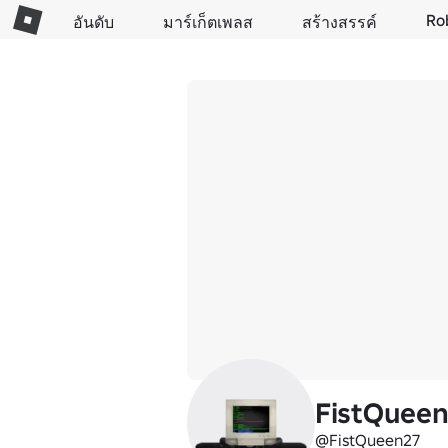
Ro
อันดับ
มาร์เก็ตเพลส
สร้างสรรค์
FistQuee
@FistQueen27