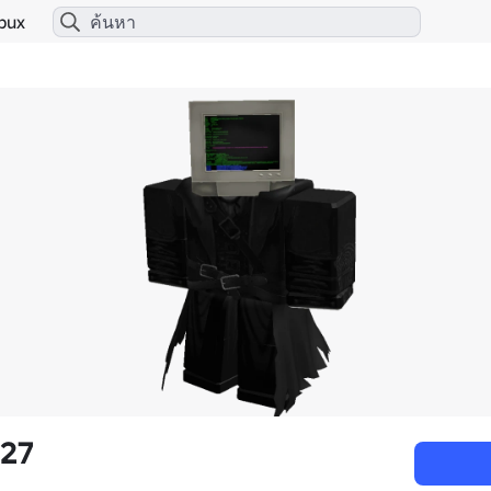
bux
n27