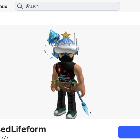
bux
edLifeform
r777