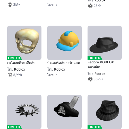
โดย
Roblox
ไม่ขาย
2M+
23K+
Fedora ROBLOX
กะโหลกศีรษะลึกลับ
บิลเดอร์คลับฮาร์ดแฮท
คลาสสิค
โดย
Roblox
โดย
Roblox
โดย
Roblox
ไม่ขาย
6,998
359K+