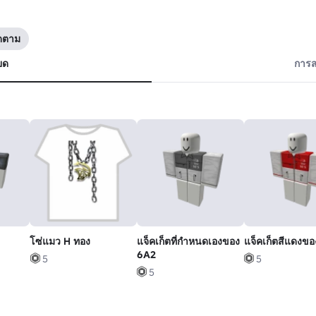
ิดตาม
ยด
การส
โซ่แมว H ทอง
แจ็คเก็ตที่กำหนดเองของ
แจ็คเก็ตสีแดงข
6A2
5
5
5