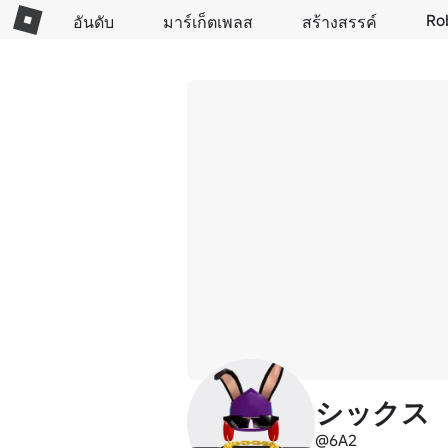
Ro
อันดับ
มาร์เก็ตเพลส
สร้างสรรค์
シックス
@6A2