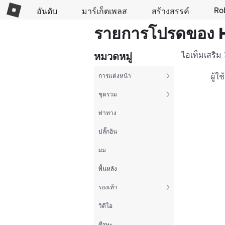
Ro
อันดับ
มาร์เก็ตเพลส
สร้างสรรค์
รายการโปรดของ 
ไอเท็มเสริม
หมวดหมู่
ผู้ใ
การแต่งหน้า
ชุดรวม
ท่าทาง
ปลั๊กอิน
ผม
พื้นหลัง
รองเท้า
วิดีโอ
ศีรษะ