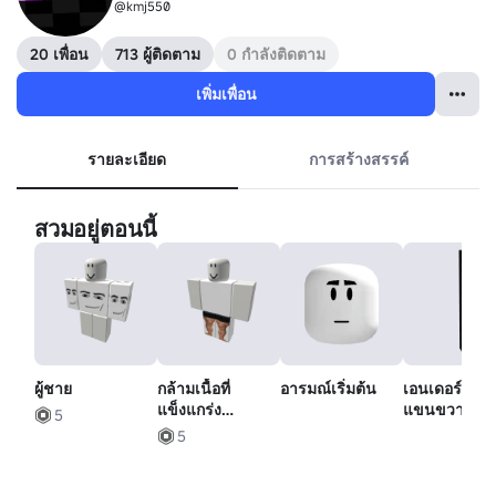
@kmj550
20 เพื่อน
713 ผู้ติดตาม
0 กำลังติดตาม
เพิ่มเพื่อน
รายละเอียด
การสร้างสรรค์
สวมอยู่ตอนนี้
ผู้ชาย
กล้ามเนื้อที่
อารมณ์เริ่มต้น
เอนเดอร์แมน 
แข็งแกร่ง
แขนขวา
5
gigachad abs
5
แข็งแกร่ง fat
troll meme