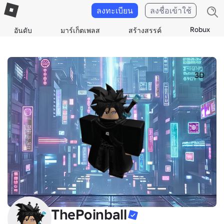
ลงทะเบียน
ลงชื่อเข้าใช้
Robux
อันดับ
มาร์เก็ตเพลส
สร้างสรรค์
3D
ThePoinball