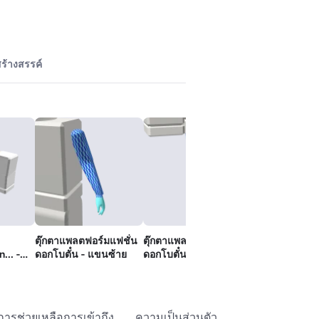
ร้างสรรค์
l
ตุ๊กตาแพลตฟอร์มแฟชั่น
ตุ๊กตาแพลตฟอร์มแฟชั่น
ตุ๊กตาแพลตฟอร
... -
ดอกโบตั๋น - แขนซ้าย
ดอกโบตั๋น - ขาขวา
ดอกโบตั๋น - ขา
น
การช่วยเหลือการเข้าถึง
ความเป็นส่วนตัว