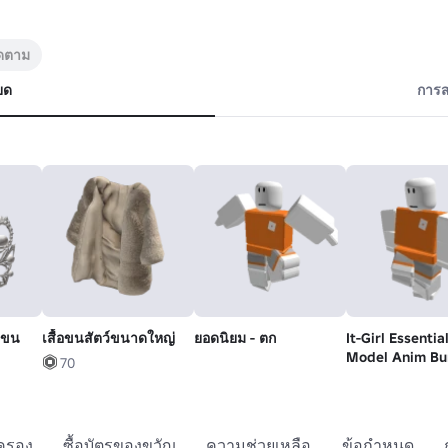
ิดตาม
ยด
การส
มีขน
เสื้อขนสัตว์ขนาดใหญ่
ยอดนิยม - ตก
It-Girl Essentia
Model Anim Bun
70
แอนิเมชันการเดิ
กครอง
ซื้อบัตรของขวัญ
ความช่วยเหลือ
ข้อกำหนด