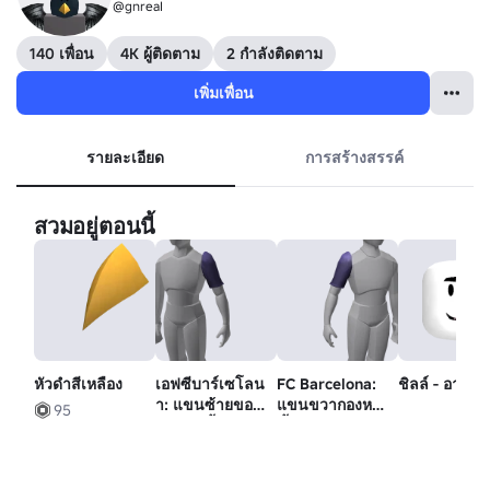
@gnreaI
140 เพื่อน
4K ผู้ติดตาม
2 กำลังติดตาม
เพิ่มเพื่อน
รายละเอียด
การสร้างสรรค์
สวมอยู่ตอนนี้
หัวดําสีเหลือง
เอฟซีบาร์เซโลน
FC Barcelona:
ชิลล์ - อารมณ
า: แขนซ้ายของ
แขนขวากองหน้า
95
นักกีฬาชั้นสูง
ชั้นยอด แขนขวา