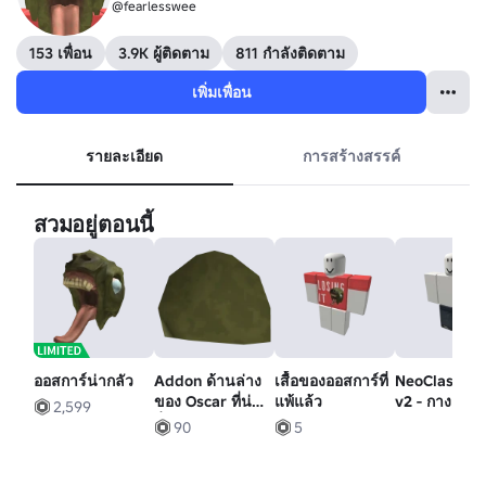
@fearlesswee
153 เพื่อน
3.9K ผู้ติดตาม
811 กำลังติดตาม
เพิ่มเพื่อน
รายละเอียด
การสร้างสรรค์
สวมอยู่ตอนนี้
ออสการ์น่ากลัว
Addon ด้านล่าง
เสื้อของออสการ์ที่
NeoClassic 
ของ Oscar ที่น่า
แพ้แล้ว
v2 - กางเกง
2,599
ตื่นเต้น
90
5