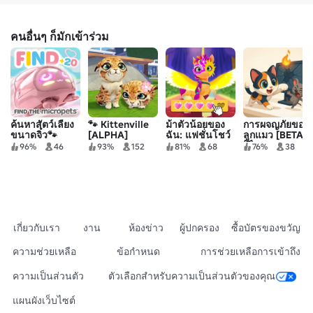
คนอื่นๆ ก็มักเข้าร่วม
ค้นหาสัตว์เลี้ยง
🐾 Kittenville
ม้าตัวน้อยของ
การผจญภัยของ
ขนาดจิ๋ว🐾
[ALPHA]
ฉัน: แฟชั่นโชว์
ลูกแมว [BETA]
🐱
96%
46
93%
152
81%
68
76%
38
เกี่ยวกับเรา
งาน
ห้องข่าว
ผู้ปกครอง
ซื้อบัตรของขวัญ
ความช่วยเหลือ
ข้อกำหนด
การช่วยเหลือการเข้าถึง
ความเป็นส่วนตัว
ตัวเลือกสำหรับความเป็นส่วนตัวของคุณ
แผนผังเว็บไซต์