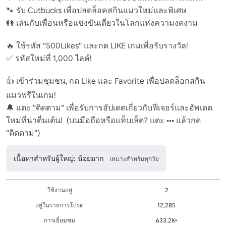
🐾 รับ Cutbucks เพื่อปลดล็อคสกินแมวใหม่และพิเศษ 

👭 เล่นกับเพื่อนหรือแข่งขันเดี่ยวในโลกแห่งความงดงาม 

🔥 ใช้รหัส "500Likes" และกด LIKE เกมเพื่อรับรางวัล!

✅ รหัสใหม่ที่ 1,000 ไลค์!

👍 เข้าร่วมชุมชน, กด Like และ Favorite เพื่อปลดล็อกสกิน
แมวฟรีในเกม! 

🔔 แตะ "ติดตาม" เพื่อรับการอัปเดตเกี่ยวกับฟีเจอร์และอัพเดต
ใหม่ที่น่าตื่นเต้น!  (บนมือถือหรือแท็บเล็ต? แตะ ••• แล้วกด 
"ติดตาม") 
เนื้อหาสำหรับผู้ใหญ่: น้อยมาก
เหมาะสำหรับทุกวัย
ใช้งานอยู่
2
อยู่ในรายการโปรด
12,285
การเยี่ยมชม
633.2K+