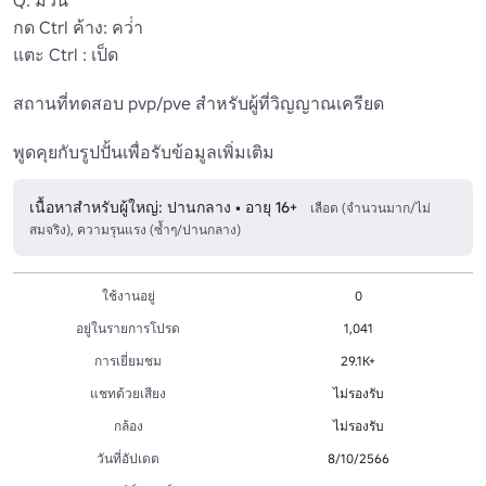
กด Ctrl ค้าง: คว่ํา

แตะ Ctrl : เป็ด

สถานที่ทดสอบ pvp/pve สําหรับผู้ที่วิญญาณเครียด

พูดคุยกับรูปปั้นเพื่อรับข้อมูลเพิ่มเติม
เนื้อหาสำหรับผู้ใหญ่: ปานกลาง • อายุ 16+
เลือด (จำนวนมาก/ไม่
สมจริง), ความรุนแรง (ซ้ำๆ/ปานกลาง)
ใช้งานอยู่
0
อยู่ในรายการโปรด
1,041
การเยี่ยมชม
29.1K+
แชทด้วยเสียง
ไม่รองรับ
กล้อง
ไม่รองรับ
วันที่อัปเดต
8/10/2566