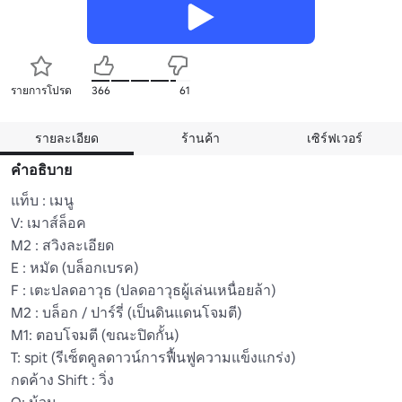
รายการโปรด
366
61
รายละเอียด
ร้านค้า
เซิร์ฟเวอร์
คำอธิบาย
แท็บ : เมนู

V: เมาส์ล็อค

M2 : สวิงละเอียด

E : หมัด (บล็อกเบรค)

F : เตะปลดอาวุธ (ปลดอาวุธผู้เล่นเหนื่อยล้า)

M2 : บล็อก / ปาร์รี่ (เป็นดินแดนโจมตี)

M1: ตอบโจมตี (ขณะปิดกั้น)

T: spit (รีเซ็ตคูลดาวน์การฟื้นฟูความแข็งแกร่ง)

กดค้าง Shift : วิ่ง

Q: ม้วน
