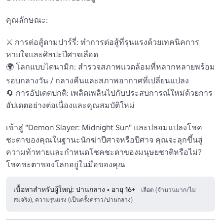
คุณลักษณะ:

⚔️ การต่อสู้ตามปาร์รี่: ทําการต่อสู้ที่รุนแรงด้วยเทคนิคการ
หายใจและศิลปะปีศาจเลือด

🌍 โลกแบบไดนามิก: สํารวจสภาพแวดล้อมที่หลากหลายพร้อม
รอบกลางวัน / กลางคืนและสภาพอากาศที่เปลี่ยนแปลง

🔄 การอัปเดตปกติ: เพลิดเพลินไปกับประสบการณ์ใหม่ด้วยการ
อัปเดตอย่างต่อเนื่องและคุณสมบัติใหม่

เข้าสู่ "Demon Slayer: Midnight Sun" และปลอมแปลงโชค
ชะตาของคุณในฐานะนักฆ่าปีศาจหรือปีศาจ คุณจะลุกขึ้นสู่
ความท้าทายและกําหนดโชคชะตาของมนุษยชาติหรือไม่? 
โชคชะตาของโลกอยู่ในมือของคุณ
เนื้อหาสำหรับผู้ใหญ่: ปานกลาง • อายุ 16+
เลือด (จำนวนมาก/ไม่
สมจริง), ความรุนแรง (เป็นครั้งคราว/ปานกลาง)