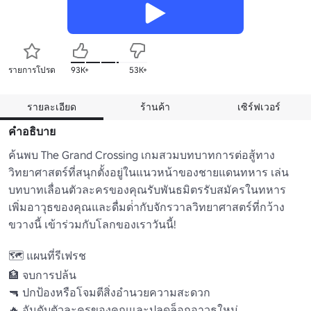
รายการโปรด
93K+
53K+
รายละเอียด
ร้านค้า
เซิร์ฟเวอร์
คำอธิบาย
ค้นพบ The Grand Crossing เกมสวมบทบาทการต่อสู้ทาง
วิทยาศาสตร์ที่สนุกตั้งอยู่ในแนวหน้าของชายแดนทหาร เล่น
บทบาทเลื่อนตัวละครของคุณรับพันธมิตรรับสมัครในทหาร
เพิ่มอาวุธของคุณและดื่มด่ํากับจักรวาลวิทยาศาสตร์ที่กว้าง
ขวางนี้ เข้าร่วมกับโลกของเราวันนี้!

🗺️ แผนที่รีเฟรช

🏦 จบการปล้น

🔫 ปกป้องหรือโจมตีสิ่งอํานวยความสะดวก

🔥 อันดับตัวละครของคุณและปลดล็อกอาวุธใหม่
