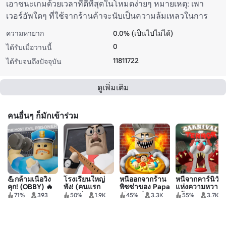
เอาชนะเกมด้วยเวลาที่ดีที่สุดในโหมดง่ายๆ หมายเหตุ: เพา
เวอร์อัพใดๆ ที่ใช้จากร้านค้าจะนับเป็นความล้มเหลวในการ
ทดลองเวลา
ความหายาก
0.0% (เป็นไปไม่ได้)
0
ได้รับเมื่อวานนี้
11811722
ได้รับจนถึงปัจจุบัน
ดูเพิ่มเติม
คนอื่นๆ ก็มักเข้าร่วม
💪กล้ามเนื้อวิ่ง
โรงเรียนใหญ่
หนีออกจากร้าน
หนีจากคาร์นิวัล
คุก! (OBBY) 🔥
พัง! (คนแรก
พิซซ่าของ Papa
แห่งความหวาด
Obby)
Pizza! (SCARY
กลัว Obby!
71%
393
50%
1.9K
45%
3.3K
55%
3.7K
OBBY)