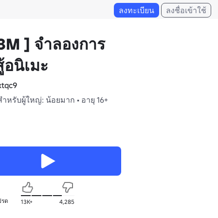
ลงทะเบียน
ลงชื่อเข้าใช้
3M ] จําลองการ
ู้อนิเมะ
tqc9
สำหรับผู้ใหญ่: น้อยมาก • อายุ 16+
ปรด
13K+
4,285