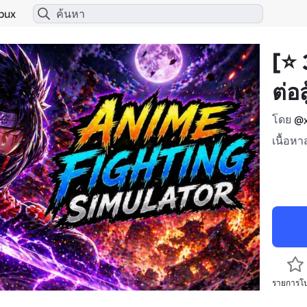
bux
[⭐ 
ต่อส
โดย
@x
เนื้อหา
รายการโ