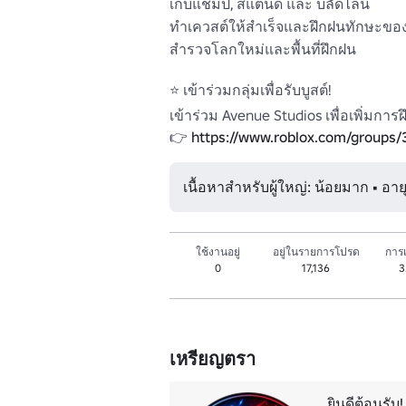
เก็บแชมป์, สแตนด์ และ บลัดไลน์

ทำเควสต์ให้สำเร็จและฝึกฝนทักษะขอ
สำรวจโลกใหม่และพื้นที่ฝึกฝน 

⭐ เข้าร่วมกลุ่มเพื่อรับบูสต์! 

เข้าร่วม Avenue Studios เพื่อเพิ่มการฝ
👉 
https://www.roblox.com/groups
เนื้อหาสำหรับผู้ใหญ่: น้อยมาก • อาย
ใช้งานอยู่
อยู่ในรายการโปรด
การเ
0
17,136
3
เหรียญตรา
ยินดีต้อนรับ!