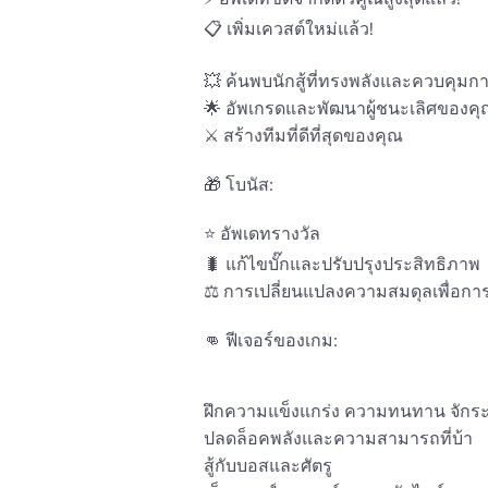
📋 เพิ่มเควสต์ใหม่แล้ว! 

💥 ค้นพบนักสู้ที่ทรงพลังและควบคุมการต
🌟 อัพเกรดและพัฒนาผู้ชนะเลิศของคุณเพ
⚔️ สร้างทีมที่ดีที่สุดของคุณ 

🎁 โบนัส:

⭐ อัพเดทรางวัล 

🐛 แก้ไขบั๊กและปรับปรุงประสิทธิภาพ 

⚖️ การเปลี่ยนแปลงความสมดุลเพื่อการเล
👊 ฟีเจอร์ของเกม:

ฝึกความแข็งแกร่ง ความทนทาน จักระ 
ปลดล็อคพลังและความสามารถที่บ้า 

สู้กับบอสและศัตรู
