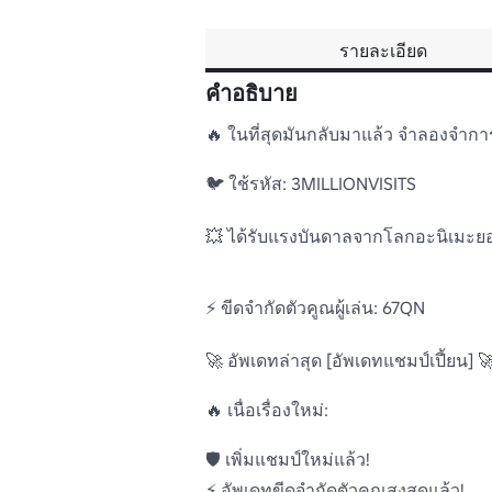
รายละเอียด
คำอธิบาย
🔥 ในที่สุดมันกลับมาแล้ว จําลองจําการต
🐦 ใช้รหัส: 3MILLIONVISITS

💥 ได้รับแรงบันดาลจากโลกอะนิเมะยอด
⚡ ขีดจำกัดตัวคูณผู้เล่น: 67QN 

🚀 อัพเดทล่าสุด [อัพเดทแชมป์เปี้ยน] 🚀
🔥 เนื่อเรื่องใหม่:

🛡️ เพิ่มแชมป์ใหม่แล้ว! 

⚡ อัพเดทขีดจำกัดตัวคูณสูงสุดแล้ว! 
