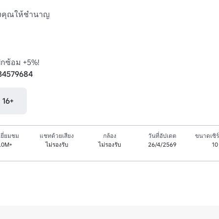
งคุณให้ชำนาญ 

ึกซ้อม +5%!

/34579684
ุ 16+
ยี่ยมชม
แชทด้วยเสียง
กล้อง
วันที่อัปเดต
ขนาดเซิร์
.0M+
ไม่รองรับ
ไม่รองรับ
26/4/2569
10