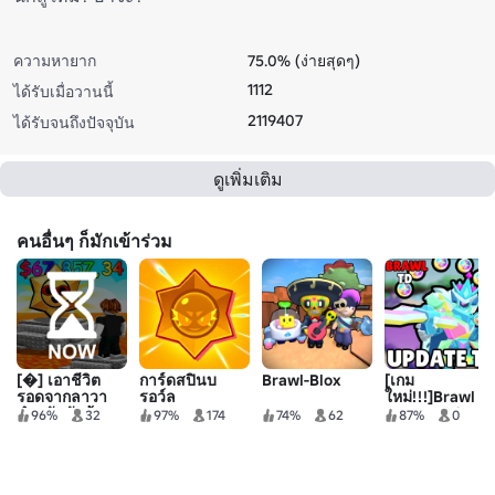
ความหายาก
75.0% (ง่ายสุดๆ)
1112
ได้รับเมื่อวานนี้
2119407
ได้รับจนถึงปัจจุบัน
ดูเพิ่มเติม
คนอื่นๆ ก็มักเข้าร่วม
[�] เอาชีวิต
การ์ดสปินบ
Brawl-Blox
[เกม
รอดจากลาวา
รอว์ล
ใหม่!!!]Brawl
สำหรับนักสู้! 🔥
Tower Defense
96%
32
97%
174
74%
62
87%
0