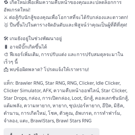
🔁 เกิดใหม่เพื่อเพิ่มความคืบหน้าของคุณและปลดล็อกการ
อัพเกรดใหม่! 

⚔️ ต่อสู้กับนักสู้ของคุณเพื่อโอกาสที่จะได้รับกล่องและดาวตก! 

🥇 ปีนขึ้นไปในตารางจัดอันดับและพิสูจน์ว่าคุณเป็นผู้ที่ดีที่สุด! 

🛠️ เกมยังอยู่ในช่วงพัฒนาอยู่ 

🐛 อาจมีบั๊กเกิดขึ้นได้ 

🎨 ฟีเจอร์เพิ่มเติม, การปรับแต่ง และการปรับสมดุลจะมาใน
เร็วๆ นี้ 

📩 พบข้อผิดพลาด? โปรดแจ้งให้เราทราบ! 

แท็ก: Brawler RNG, Star RNG, RNG, Clicker, Idle Clicker, 
Clicker Simulator, AFK, ความคืบหน้าออฟไลน์, Star Clicker, 
Star Drops, กล่อง, การเปิดกล่อง, Loot, นักสู้, คอลเลกชันนักสู้, 
แต้มพลัง, ความหายาก, หายาก, ซุปเปอร์หายาก, อีปิค, มิธิค, 
ตำนาน, การเกิดใหม่, โชค, ตัวคูณ, อัพเกรด, การทำฟาร์ม, 
จำลอง, แตะ, BrawlStars, Brawl Stars RNG