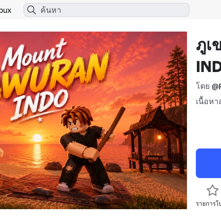
bux
ภู
IN
โดย
@R
เนื้อหา
รายการโ